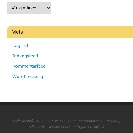
Meta
Log ind
Indlægsfeed
Kommentarfeed
WordPress.org
WelcroSoft © 2025 - CVR DK-15751789 - Moselundvej 2C, DK-8600,
Silkeborg - +45 86851115 - info@welcrosoft.dk