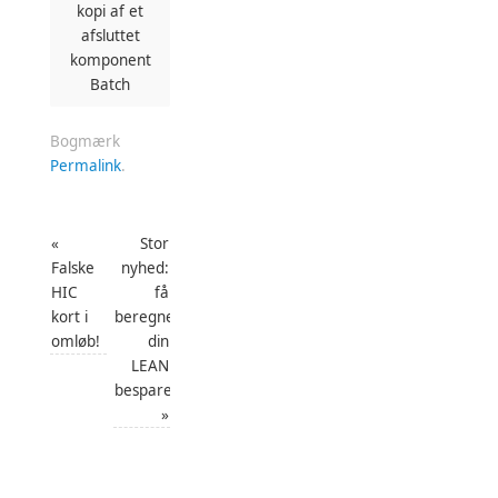
kopi af et
afsluttet
komponent
Batch
Bogmærk
Permalink
.
«
Stor
Falske
nyhed:
HIC
få
kort i
beregnet
omløb!
din
LEAN
besparelse
»