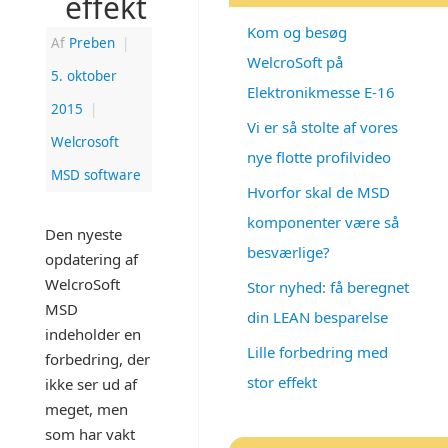
effekt
Kom og besøg
Af
Preben
|
WelcroSoft på
5. oktober
Elektronikmesse E-16
2015
|
Vi er så stolte af vores
Welcrosoft
nye flotte profilvideo
MSD software
Hvorfor skal de MSD
komponenter være så
Den nyeste
besværlige?
opdatering af
WelcroSoft
Stor nyhed: få beregnet
MSD
din LEAN besparelse
indeholder en
Lille forbedring med
forbedring, der
stor effekt
ikke ser ud af
meget, men
som har vakt