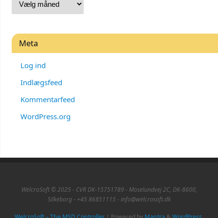
Meta
Log ind
Indlægsfeed
Kommentarfeed
WordPress.org
WelcroSoft © 2025 - CVR DK-15751789 - Moselundvej 2C, DK-8600,
Silkeborg - +45 86851115 - info@welcrosoft.dk
WelcroSoft – The MSD Controller
| Powered by
Mantra
&
WordPress.