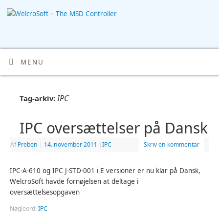
MENU
IPC
Tag-arkiv:
IPC oversættelser på Dansk
Af
Preben
|
14. november 2011
|
IPC
Skriv en kommentar
IPC-A-610 og IPC J-STD-001 i E versioner er nu klar på Dansk,
WelcroSoft havde fornøjelsen at deltage i
oversættelsesopgaven
Nøgleord:
IPC