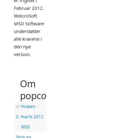
er frigivet i
Februar 2012.
WelcroSoft
MSD Software
understøtter
alle kravene i
den nye
version.
Om
popcorning
Af
Preben
|
3. marts 2012
|
MSD
Skriv en