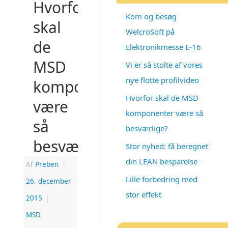
Hvorfor
Kom og besøg
skal
WelcroSoft på
de
Elektronikmesse E-16
MSD
Vi er så stolte af vores
nye flotte profilvideo
komponenter
Hvorfor skal de MSD
være
komponenter være så
så
besværlige?
besværlige?
Stor nyhed: få beregnet
din LEAN besparelse
Af
Preben
|
Lille forbedring med
26. december
stor effekt
2015
|
MSD
,