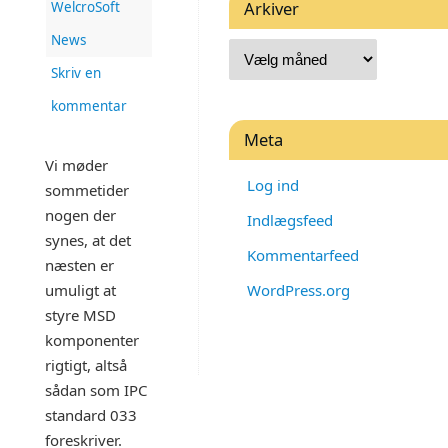
Arkiver
WelcroSoft
News
Skriv en
kommentar
Meta
Vi møder
Log ind
sommetider
nogen der
Indlægsfeed
synes, at det
Kommentarfeed
næsten er
umuligt at
WordPress.org
styre MSD
komponenter
rigtigt, altså
sådan som IPC
standard 033
foreskriver.