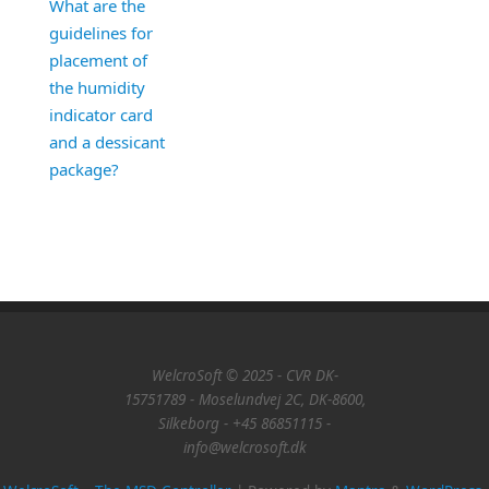
What are the
guidelines for
placement of
the humidity
indicator card
and a dessicant
package?
WelcroSoft © 2025 - CVR DK-
15751789 - Moselundvej 2C, DK-8600,
Silkeborg - +45 86851115 -
info@welcrosoft.dk